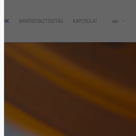
About us
EINK
MINŐSÉGBIZTOSÍTÁS
KAPCSOLAT
HU
Lorem ipsum dolor sit amet,
consectetuer adipiscing elit.
Aenean commodo ligula eget dolor. Aenean
massa. Cum sociis natoque penatibus et
magnis dis parturient montes, nascetur
ridiculus mus. Donec quam felis, ultricies
nec.