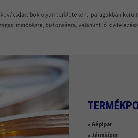
tt kovácsdarabok olyan területeken, iparágakban kerü
magas minőségre, biztonságra, valamint jó kivitelezésr
TERMÉKPO
Gépipar
Járműipar