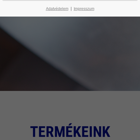
|
Adatvédelem
Impresszum
TERMÉKEINK