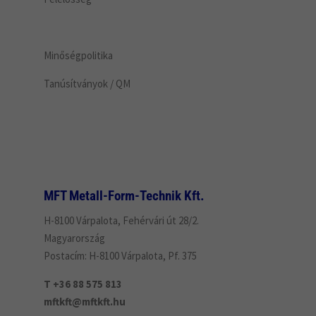
Minőségpolitika
Tanúsítványok / QM
MFT Metall-Form-Technik Kft.
H-8100 Várpalota, Fehérvári út 28/2.
Magyarország
Postacím: H-8100 Várpalota, Pf. 375
T +36 88 575 813
mftkft@mftkft.hu