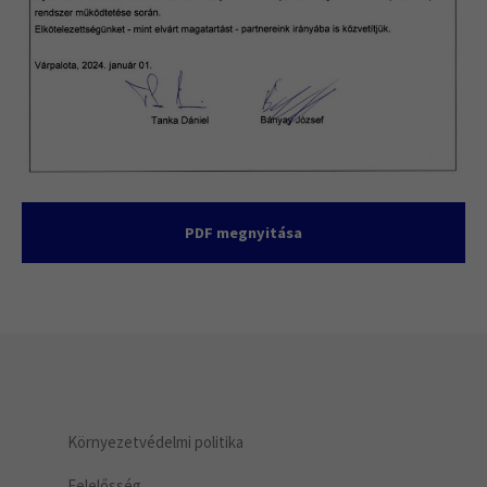
+44 1234 567 890
Drop us a line
info@yourdomain.com
About us
Lorem ipsum dolor sit amet, consectetuer
adipiscing elit.
PDF megnyitása
Aenean commodo ligula eget dolor. Aenean massa. Cum
sociis natoque penatibus et magnis dis parturient
montes, nascetur ridiculus mus. Donec quam felis,
ultricies nec.
Környezetvédelmi politika
Felelősség