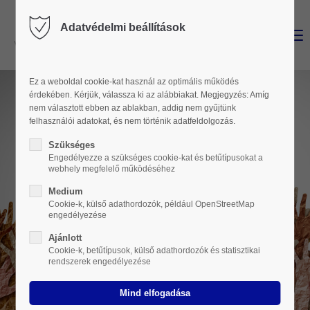
Adatvédelmi beállítások
Menu
Login
Username
Ez a weboldal cookie-kat használ az optimális működés
érdekében. Kérjük, válassza ki az alábbiakat. Megjegyzés: Amíg
nem választott ebben az ablakban, addig nem gyűjtünk
felhasználói adatokat, és nem történik adatfeldolgozás.
Password
Szükséges
Engedélyezze a szükséges cookie-kat és betűtípusokat a
webhely megfelelő működéséhez
Medium
Cookie-k, külső adathordozók, például OpenStreetMap
engedélyezése
Login
Ajánlott
Cookie-k, betűtípusok, külső adathordozók és statisztikai
Register
|
Lost your password?
rendszerek engedélyezése
Support