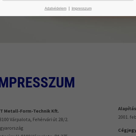
|
Adatvédelem
Impresszum
IMPRESSZUM
A
lapítá
T Metall-Form-Technik Kft.
2001. feb
8100 Várpalota, Fehérvári út 28/2.
gyarország
Cégjeg