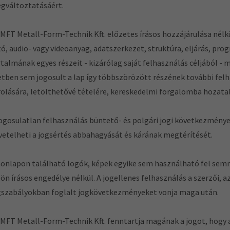
gváltoztatásáért.
 MFT Metall-Form-Technik Kft. előzetes írásos hozzájárulása nélkü
tó, audio- vagy videoanyag, adatszerkezet, struktúra, eljárás, pro
rtalmának egyes részeit - kizárólag saját felhasználás céljából 
etben sem jogosult a lap így többszörözött részének további felh
rolására, letölthetővé tételére, kereskedelmi forgalomba hozatal
jogosulatlan felhasználás büntető- és polgári jogi következmény
vetelheti a jogsértés abbahagyását és kárának megtérítését.
honlapon található logók, képek egyike sem használható fel sem
lön írásos engedélye nélkül. A jogellenes felhasználás a szerzői, a
gszabályokban foglalt jogkövetkezményeket vonja maga után.
 MFT Metall-Form-Technik Kft. fenntartja magának a jogot, hogy 