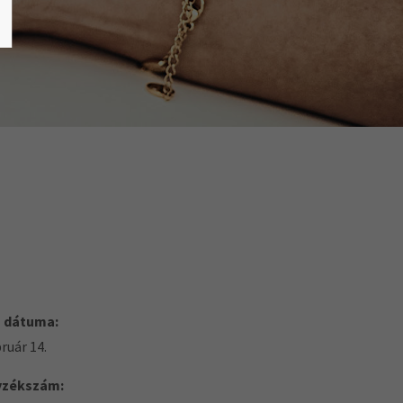
s dátuma:
ruár 14.
yzékszám: