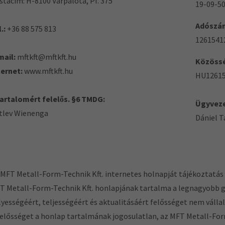
stacím: H-8100 Várpalota, Pf. 375
19-09-5
Adószá
.:
+36 88 575 813
1261541
mail:
mftkft@mftkft.hu
Közössé
ternet:
www.mftkft.hu
HU1261
tartalomért felelős. §6 TMDG:
Ügyveze
tlev Wienenga
Dániel T
 MFT Metall-Form-Technik Kft. internetes holnapját tájékoztatás é
T Metall-Form-Technik Kft. honlapjának tartalma a legnagyobb 
lyességéért, teljességéért és aktualitásáért felősséget nem váll
lelősséget a honlap tartalmának jogosulatlan, az MFT Metall-Form