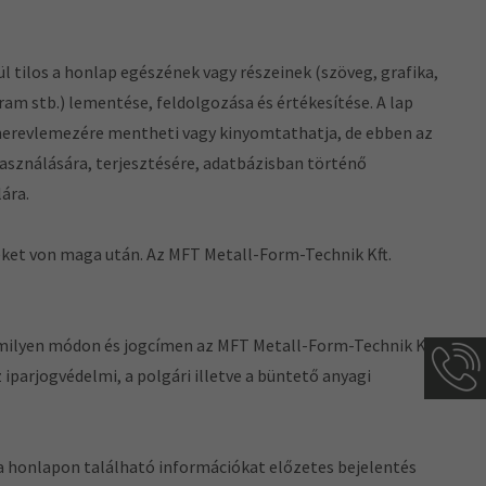
l tilos a honlap egészének vagy részeinek (szöveg, grafika,
gram stb.) lementése, feldolgozása és értékesítése. A lap
- merevlemezére mentheti vagy kinyomtathatja, de ebben az
asználására, terjesztésére, adatbázisban történő
ára.
eket von maga után. Az MFT Metall-Form-Technik Kft.
milyen módon és jogcímen az MFT Metall-Form-Technik Kft.
z iparjogvédelmi, a polgári illetve a büntető anyagi
a honlapon található információkat előzetes bejelentés