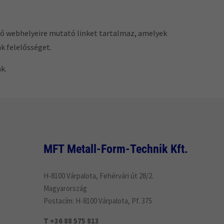
ső webhelyeire mutató linket tartalmaz, amelyek
k felelősséget.
k.
MFT Metall-Form-Technik Kft.
H-8100 Várpalota, Fehérvári út 28/2.
Magyarország
Postacím: H-8100 Várpalota, Pf. 375
T +36 88 575 813