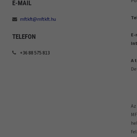
Po
E-MAIL
Tel
mftkft@mftkft.hu
E-
TELEFON
In
+36 88 575 813
A 
De
Az
MF
he
fe