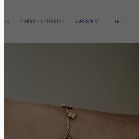
About us
EINK
MINŐSÉGBIZTOSÍTÁS
KAPCSOLAT
HU
Lorem ipsum dolor sit amet,
consectetuer adipiscing elit.
Aenean commodo ligula eget dolor. Aenean
massa. Cum sociis natoque penatibus et
magnis dis parturient montes, nascetur
ridiculus mus. Donec quam felis, ultricies
nec.