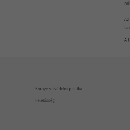
né
Az
ta
A 
Környezetvédelmi politika
Felelősség