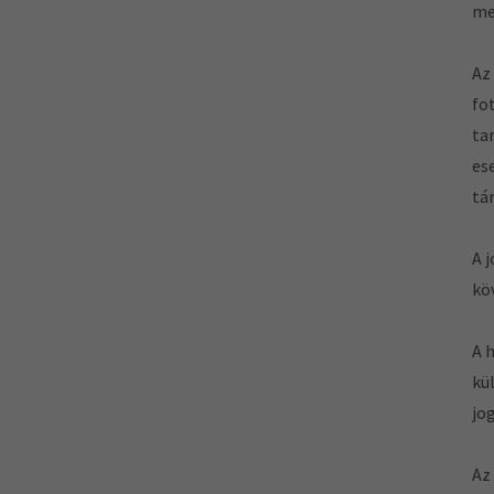
me
Az
fo
ta
es
tá
A 
kö
A 
kü
jo
Az