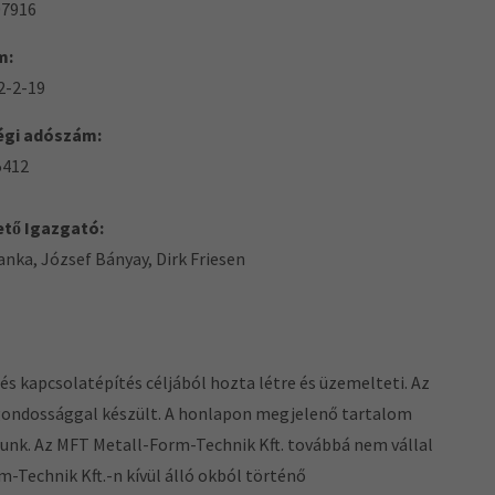
07916
m:
2-2-19
gi adószám:
5412
tő Igazgató:
anka, József Bányay, Dirk Friesen
s kapcsolatépítés céljából hozta létre és üzemelteti. Az
gondossággal készült. A honlapon megjelenő tartalom
alunk. Az MFT Metall-Form-Technik Kft. továbbá nem vállal
-Technik Kft.-n kívül álló okból történő