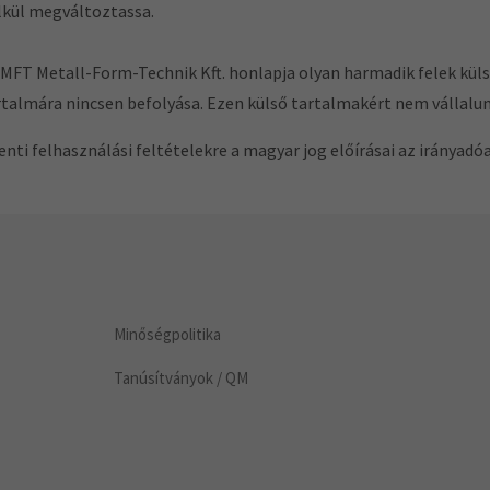
lkül megváltoztassa.
 MFT Metall-Form-Technik Kft. honlapja olyan harmadik felek kül
rtalmára nincsen befolyása. Ezen külső tartalmakért nem vállalun
fenti felhasználási feltételekre a magyar jog előírásai az irányadóa
Minőségpolitika
Tanúsítványok / QM