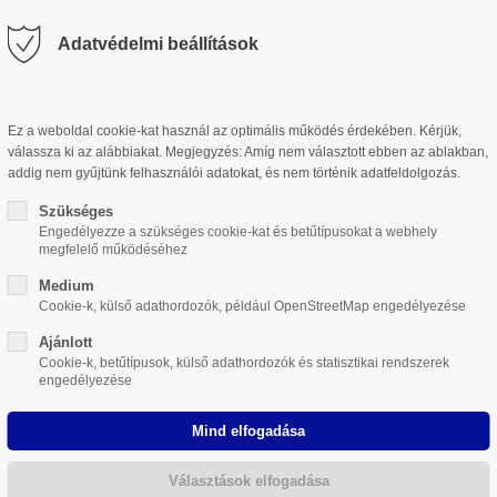
Adatvédelmi beállítások
t
Get in touch
VÁLLALAT
ÖTVÖZETEK
TERMÉK
dolor sit amet:
Cybersteel Inc.
Ez a weboldal cookie-kat használ az optimális működés érdekében. Kérjük,
376-293 City Road, Suite 600
válassza ki az alábbiakat. Megjegyzés: Amíg nem választott ebben az ablakban,
San Francisco, CA 94102
addig nem gyűjtünk felhasználói adatokat, és nem történik adatfeldolgozás.
h
Szükséges
/ 365days
Engedélyezze a szükséges cookie-kat és betűtípusokat a webhely
Have any questions?
megfelelő működéséhez
+44 1234 567 890
Medium
Cookie-k, külső adathordozók, például OpenStreetMap engedélyezése
Drop us a line
port for our customers
Ajánlott
info@yourdomain.com
:00am - 5:00pm
(GMT +1)
Cookie-k, betűtípusok, külső adathordozók és statisztikai rendszerek
engedélyezése